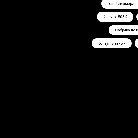
Тоня Глиммерда
Ключ от 505-й
Фабрика по 
Кот тут главный