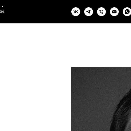
ул. Комсомола, 2 (СПб)
ки
+7 993 981-27-07