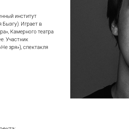
енный институт
 Бызгу). Играет в
тра», Камерного театра
е. Участник
Не зря»), спектакля
оекта: