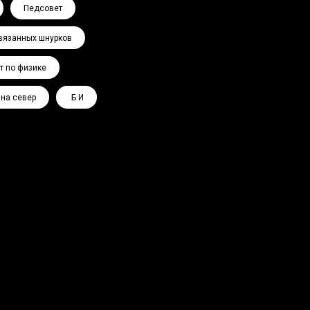
Педсовет
вязанных шнурков
т по физике
 на север
Ә Б И