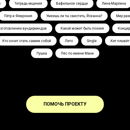
л
Тетрадь мщения
Вафельное сердце
Лина-Марлина
Пётр и Феврония
Умеешь ли ты свистеть, Йоханна?
Мир раз
изготовлению вундеркиндов
Какой может быть поэзия
Концер
Кто хочет стать самим собой
Лето
Single
Кит плывёт
Пушка
Пёс по имени Мани
ПОМОЧЬ ПРОЕКТУ