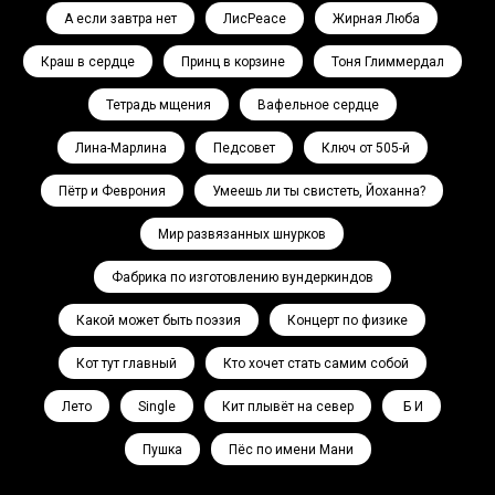
А если завтра нет
ЛисPeace
Жирная Люба
Краш в сердце
Принц в корзине
Тоня Глиммердал
Тетрадь мщения
Вафельное сердце
Лина-Марлина
Педсовет
Ключ от 505-й
Пётр и Феврония
Умеешь ли ты свистеть, Йоханна?
Мир развязанных шнурков
Фабрика по изготовлению вундеркиндов
Какой может быть поэзия
Концерт по физике
Кот тут главный
Кто хочет стать самим собой
Лето
Single
Кит плывёт на север
Ә Б И
Пушка
Пёс по имени Мани