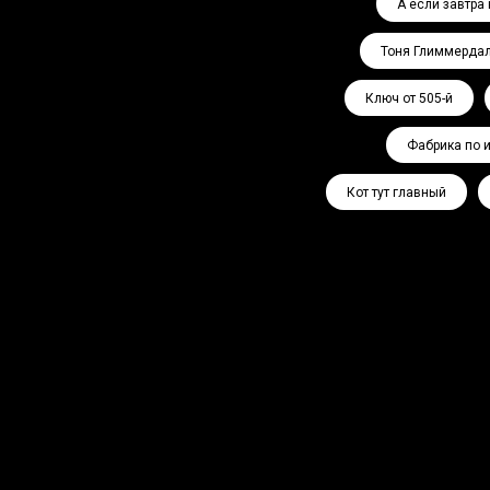
А если завтра 
Тоня Глиммерда
Ключ от 505-й
Фабрика по 
Кот тут главный