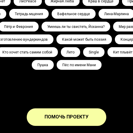
нет
ЛисPeace
Жирная Люба
Краш в сердце
Пр
л
Тетрадь мщения
Вафельное сердце
Лина-Марлина
Пётр и Феврония
Умеешь ли ты свистеть, Йоханна?
Мир раз
изготовлению вундеркиндов
Какой может быть поэзия
Концер
Кто хочет стать самим собой
Лето
Single
Кит плывёт
Пушка
Пёс по имени Мани
ПОМОЧЬ ПРОЕКТУ