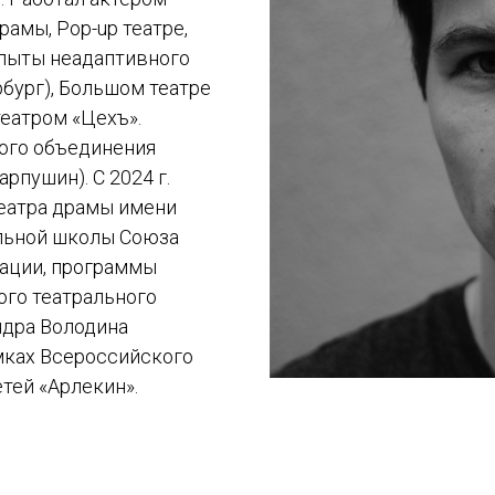
амы, Pop-up театре,
Опыты неадаптивного
рбург), Большом театре
театром «Цехъ».
кого объединения
рпушин). С 2024 г.
театра драмы имени
альной школы Союза
ации, программы
ого театрального
ндра Володина
мках Всероссийского
тей «Арлекин».