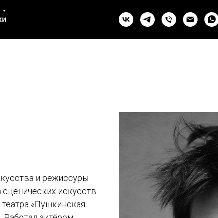
ул. Комсомола, 2 (СПб)
ки
+7 993 981-27-07
искусства и режиссуры
а сценических искусств
р театра «Пушкинская
. Работал актёром