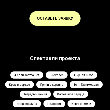
ОСТАВЬТЕ ЗАЯВКУ
Спектакли проекта
А если завтра нет
ЛисPeace
Жирная Люба
Краш в сердце
Принц в корзине
Тоня Глиммердал
Тетрадь мщения
Вафельное сердце
Лина-Марлина
Педсовет
Ключ от 505-й