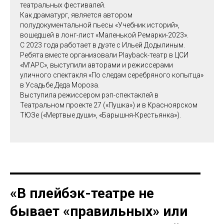
театральных фестивалей.
Как драматург, является автором
полудокументальной пьесы «Учебник историй»,
вошедшей в лонг-лист «Маленькой Ремарки-2023».
С 2023 года работает в дуэте с Ильей Додылиным.
Ребята вместе организовали Playback-театр в ЦСИ
«М'АРС», выступили авторами и режиссерами
уличного спектакля «По следам серебряного копытца»
в Усадьбе Деда Мороза.
Выступила режиссером рэп-спектаклей в
Театральном проекте 27 («Пушка») и в Красноярском
ТЮЗе («Мертвые души», «Барышня-Крестьянка»).
«В плейбэк-театре не
бывает «правильных» или