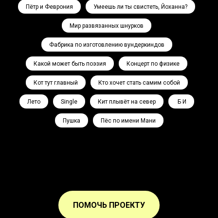
Пётр и Феврония
Умеешь ли ты свистеть, Йоханна?
Мир развязанных шнурков
Фабрика по изготовлению вундеркиндов
Какой может быть поэзия
Концерт по физике
Кот тут главный
Кто хочет стать самим собой
Лето
Single
Кит плывёт на север
Ә Б И
Пушка
Пёс по имени Мани
ПОМОЧЬ ПРОЕКТУ