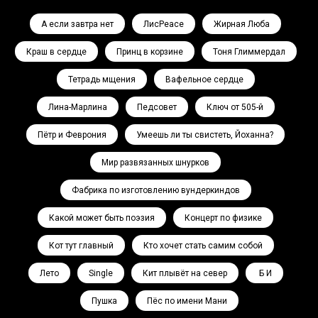
А если завтра нет
ЛисPeace
Жирная Люба
Краш в сердце
Принц в корзине
Тоня Глиммердал
Тетрадь мщения
Вафельное сердце
Лина-Марлина
Педсовет
Ключ от 505-й
Пётр и Феврония
Умеешь ли ты свистеть, Йоханна?
Мир развязанных шнурков
Фабрика по изготовлению вундеркиндов
Какой может быть поэзия
Концерт по физике
Кот тут главный
Кто хочет стать самим собой
Лето
Single
Кит плывёт на север
Ә Б И
Пушка
Пёс по имени Мани