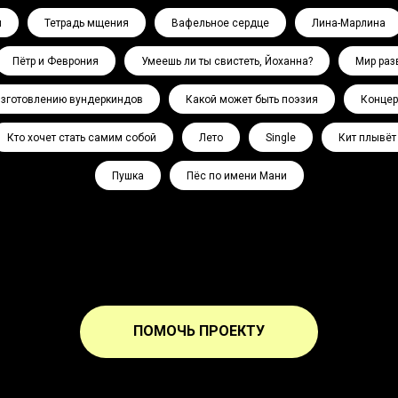
л
Тетрадь мщения
Вафельное сердце
Лина-Марлина
Пётр и Феврония
Умеешь ли ты свистеть, Йоханна?
Мир раз
изготовлению вундеркиндов
Какой может быть поэзия
Концер
Кто хочет стать самим собой
Лето
Single
Кит плывёт
Пушка
Пёс по имени Мани
ПОМОЧЬ ПРОЕКТУ