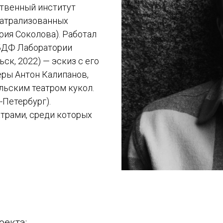
ственный институт
еатрализованных
рия Соколова). Работал
 БДФ Лаборатории
ск, 2022) — эскиз с его
еры Антон Калипанов,
льским театром кукол.
-Петербург).
атрами, среди которых
оекта: