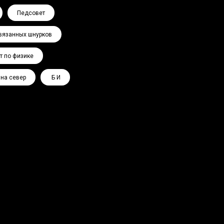
Педсовет
вязанных шнурков
т по физике
 на север
Ә Б И