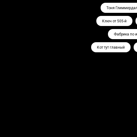
Тоня Глиммерда
Ключ от 505-й
Фабрика по 
Кот тут главный