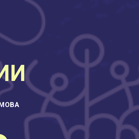
ИИ
ИМОВА