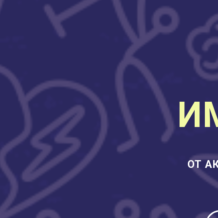
И
ОТ А