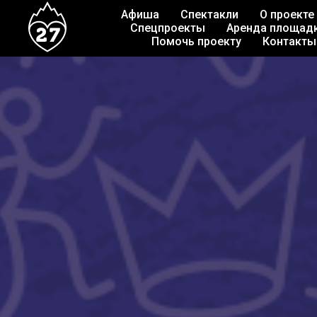
Афиша
Спектакли
О проекте
Спецпроекты
Аренда площад
Помочь проекту
Контакты